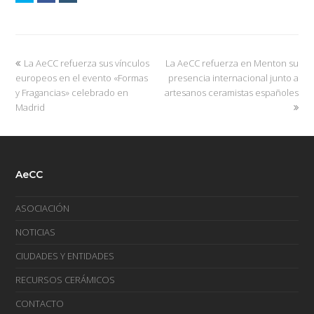
La AeCC refuerza sus vínculos
La AeCC refuerza en Menton su
europeos en el evento «Formas
presencia internacional junto a
y Fragancias» celebrado en
artesanos ceramistas españoles
Madrid
AeCC
ASOCIACIÓN
NOTICIAS
CIUDADES Y ENTIDADES
RECURSOS CERÁMICOS
CONTACTO