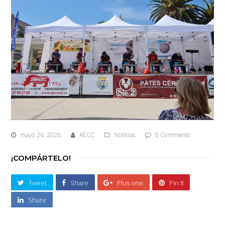
mayo 26, 2026
AECC
Noticias
0 Comments
¡COMPÁRTELO!
Tweet
Share
Plus one
Pin It
Share