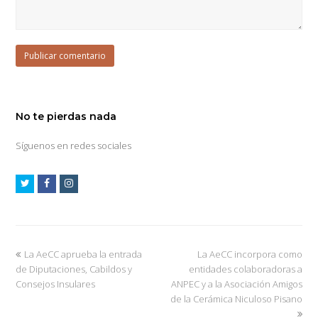
No te pierdas nada
Síguenos en redes sociales
La AeCC aprueba la entrada
La AeCC incorpora como
de Diputaciones, Cabildos y
entidades colaboradoras a
Consejos Insulares
ANPEC y a la Asociación Amigos
de la Cerámica Niculoso Pisano