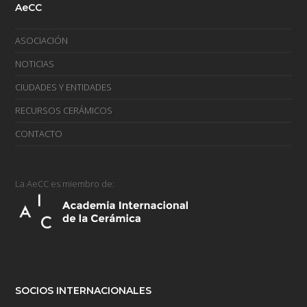
AeCC
ASOCIACIÓN
NOTICIAS
CIUDADES Y ENTIDADES
RECURSOS CERÁMICOS
CONTACTO
La AeCC es miembro de:
SOCIOS INTERNACIONALES