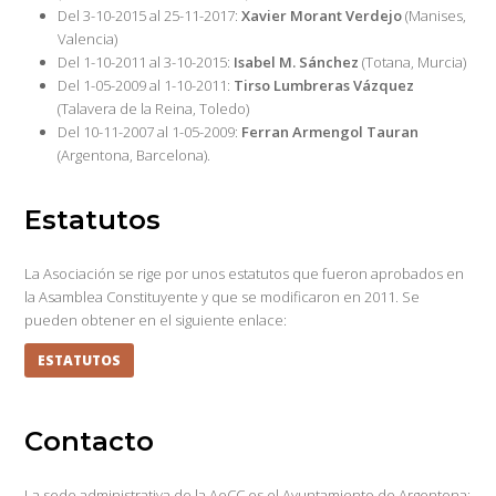
Del 3-10-2015 al 25-11-2017:
Xavier Morant Verdejo
(Manises,
Valencia)
Del 1-10-2011 al 3-10-2015:
Isabel M. Sánchez
(Totana, Murcia)
Del 1-05-2009 al 1-10-2011:
Tirso Lumbreras Vázquez
(Talavera de la Reina, Toledo)
Del 10-11-2007 al 1-05-2009:
Ferran Armengol Tauran
(Argentona, Barcelona).
Estatutos
La Asociación se rige por unos estatutos que fueron aprobados en
la Asamblea Constituyente y que se modificaron en 2011. Se
pueden obtener en el siguiente enlace:
ESTATUTOS
Contacto
La sede administrativa de la AeCC es el Ayuntamiento de Argentona: