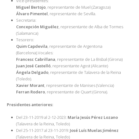
Vice-presidentes:
Miguel Bertojo
, representante de Muel (Zaragoza)
Álvaro Pimentel
, representante de Sevilla.
Secretaria:
Concepción Miguélez
, representante de Alba de Tormes
(Salamanca)
Tesorero:
Quim Capdevila
, representante de Argentona
(Barcelona).Vocales:
Francesc Cabrillana
, representante de La Bisbal (Girona)
Juan José Castelló
, representante Agost (Alicante)
Ángela Delgado
, representante de Talavera de la Reina
(Toledo).
Xavier Morant
, representante de Manises (Valencia)
Ferran Rodero
, representante de Quart (Girona).
Presidentes anteriores:
Del 23-11-2019 al 2-12-2023:
María Jesús Pérez Lozano
(Talavera de la Reina, Toledo)
Del 25-11-2017 al 23-11-2019:
José Luís Muelas Jiménez
(Talavera de la Reina, Toledo)