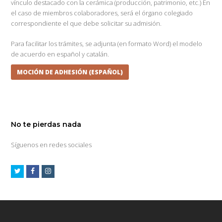
vínculo destacado con la cerámica (producción, patrimonio, etc.) En
el caso de miembros colaboradores, será el órgano colegiado
correspondiente el que debe solicitar su admisión.
Para facilitar los trámites, se adjunta (en formato Word) el modelo
de acuerdo en español y catalán.
MOCIÓN DE ADHESIÓN (ESPAÑOL)
No te pierdas nada
Síguenos en redes sociales