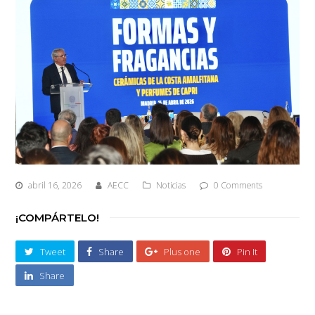
abril 16, 2026
AECC
Noticias
0 Comments
¡COMPÁRTELO!
Tweet
Share
Plus one
Pin It
Share