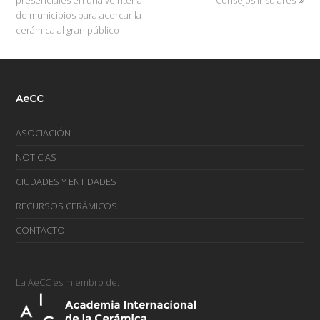
presenciales en una veintena
Consejos Insulares
de municipios para acercar la
cerámica al gran público
AeCC
ASOCIACIÓN
NOTICIAS
CIUDADES Y ENTIDADES
RECURSOS CERÁMICOS
CONTACTO
La AeCC es miembro de: