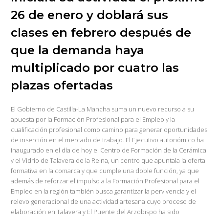
26 de enero y doblará sus
clases en febrero después de
que la demanda haya
multiplicado por cuatro las
plazas ofertadas
El Gobierno de Castilla-La Mancha suma un nuevo recurso a su
apuesta por la Formación Profesional para el Empleo y la
cualificación profesional como camino para generar oportunidades
de inserción en el mercado de trabajo. El Ejecutivo autonómico ha
inaugurado en el día de hoy el Centro de Formación de la Cerámica
y el Vidrio de Talavera de la Reina, un centro que apuntala la oferta
formativa en la comarca y que cumple una doble función, ya que
además de reforzar el impulso a la Formación Profesional para el
Empleo en la región también busca garantizar la pervivencia y el
relevo generacional de una actividad artesana cuyo proceso de
elaboración en Talavera y El Puente del Arzobispo ha sido