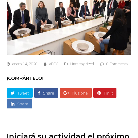
enero 14, 2020
AECC
Uncategorized
0 Comments
¡COMPÁRTELO!
Tweet
Share
Plus one
Pin It
Share
Iniciará su actividad el próximo