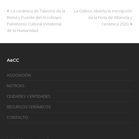
La cerámica de Talavera de la
La Galera: Abierta la inscripción
Reina y Puente del Arzobispo,
de la Feria de Alfarería y
Patrimonio Cultural Inmaterial
Cerámica 2020
de la Humanidad
AeCC
ASOCIACIÓN
NOTICIAS
CIUDADES Y ENTIDADES
RECURSOS CERÁMICOS
CONTACTO