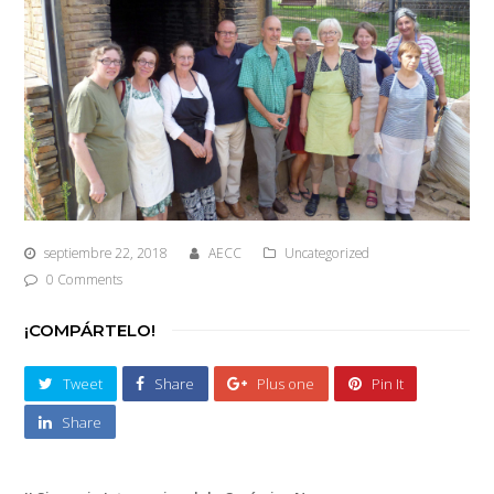
septiembre 22, 2018
AECC
Uncategorized
0 Comments
¡COMPÁRTELO!
Tweet
Share
Plus one
Pin It
Share