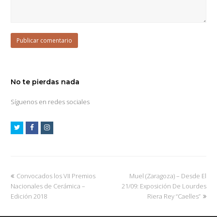
No te pierdas nada
Síguenos en redes sociales
Convocados los VII Premios
Muel (Zaragoza) – Desde El
Nacionales de Cerámica –
21/09: Exposición De Lourdes
Edición 2018
Riera Rey “Caelles”