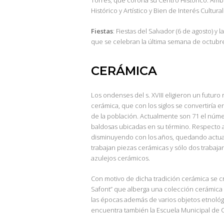
Torres, que corona su Centro Histórico. Am
Histórico y Artístico y Bien de Interés Cultural
Fiestas
: Fiestas del Salvador (6 de agosto) y l
que se celebran la última semana de octubre
CERÁMICA
Los ondenses del s. XVIII eligieron un futuro 
cerámica, que con los siglos se convertiría e
de la población. Actualmente son 71 el núm
baldosas ubicadas en su término. Respecto a 
disminuyendo con los años, quedando actual
trabajan piezas cerámicas y sólo dos trabaj
azulejos cerámicos.
Con motivo de dicha tradición cerámica se c
Safont” que alberga una colección cerámica
las épocas además de varios objetos etnológi
encuentra también la Escuela Municipal de 