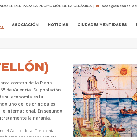
NDO EN RED PARA LA PROMOCIÓN DE LA CERÁMICA |
aecc@ciudades-cer
ASOCIACIÓN
NOTICIAS
CIUDADES Y ENTIDADES
TELLÓN)
marca costera de la Plana
 65 de Valencia. Su población
de su economía es la
ndo uno de los principales
l e internacional. En segundo
concretamente la naranja.
o el Castillo de las Trescientas