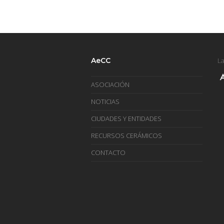
AeCC
La
ASOCIACIÓN
NOTICIAS
CIUDADES Y ENTIDADES
RECURSOS CERÁMICOS
CONTACTO