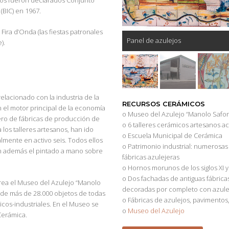
bos fueron declarados Conjunto
 (BIC) en 1967.
a Fira d’Onda (las fiestas patronales
Panel de azulejos
).
relacionado con la industria de la
RECURSOS CERÁMICOS
n el motor principal de la economía
o Museo del Azulejo “Manolo Safon
ero de fábricas de producción de
o 6 talleres cerámicos artesanos ac
los talleres artesanos, han ido
o Escuela Municipal de Cerámica
mente en activo seis. Todos ellos
o Patrimonio industrial: numerosas
an además el pintado a mano sobre
fábricas azulejeras
o Hornos morunos de los siglos XI y 
o Dos fachadas de antiguas fábricas
rea el Museo del Azulejo “Manolo
decoradas por completo con azulej
 de más de 28.000 objetos de todas
o Fábricas de azulejos, pavimentos
cos-industriales. En el Museo se
o
Museo del Azulejo
Cerámica.