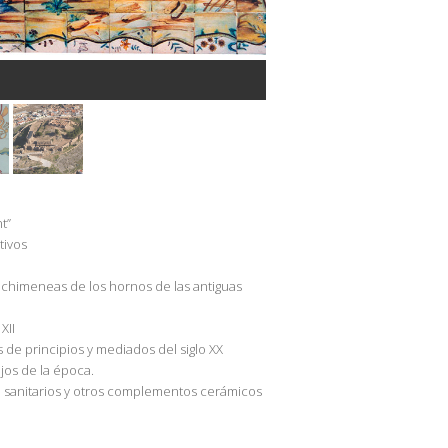
Museo del Azulejo
t”
tivos
 chimeneas de los hornos de las antiguas
XII
 de principios y mediados del siglo XX
os de la época.
, sanitarios y otros complementos cerámicos